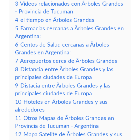
3
Vídeos relacionados con Ãrboles Grandes
- Provincia de Tucuman
4
el tiempo en Ãrboles Grandes
5
Farmacias cercanas a Ãrboles Grandes en
Argentina:
6
Centos de Salud cercanas a Ãrboles
Grandes en Argentina:
7
Aeropuertos cerca de Ãrboles Grandes
8
Distancia entre Ãrboles Grandes y las
principales ciudades de Europa
9
Distacia entre Ãrboles Grandes y las
principales ciudades de Europa
10
Hoteles en Ãrboles Grandes y sus
alrededores
11
Otros Mapas de Ãrboles Grandes en
Provincia de Tucuman - Argentina
12
Mapa Satelite de Ãrboles Grandes y sus