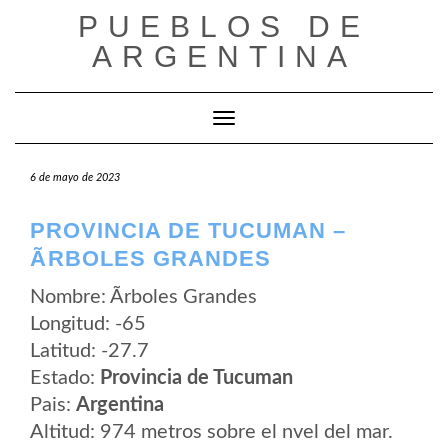
Saltar
PUEBLOS DE
al
contenido
ARGENTINA
Cambiar modo de navegación
6 de mayo de 2023
PROVINCIA DE TUCUMAN –
ÃRBOLES GRANDES
Nombre: Ãrboles Grandes
Longitud: -65
Latitud: -27.7
Estado:
Provincia de Tucuman
Pais:
Argentina
Altitud: 974 metros sobre el nvel del mar.