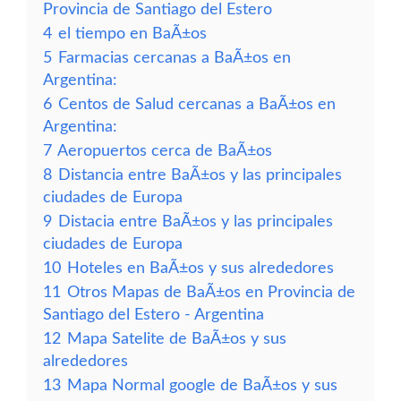
Provincia de Santiago del Estero
4
el tiempo en BaÃ±os
5
Farmacias cercanas a BaÃ±os en
Argentina:
6
Centos de Salud cercanas a BaÃ±os en
Argentina:
7
Aeropuertos cerca de BaÃ±os
8
Distancia entre BaÃ±os y las principales
ciudades de Europa
9
Distacia entre BaÃ±os y las principales
ciudades de Europa
10
Hoteles en BaÃ±os y sus alrededores
11
Otros Mapas de BaÃ±os en Provincia de
Santiago del Estero - Argentina
12
Mapa Satelite de BaÃ±os y sus
alrededores
13
Mapa Normal google de BaÃ±os y sus