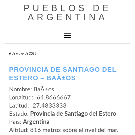
Saltar
PUEBLOS DE
al
contenido
ARGENTINA
Cambiar modo de navegación
6 de mayo de 2023
PROVINCIA DE SANTIAGO DEL
ESTERO – BAÃ±OS
Nombre: BaÃ±os
Longitud: -64.8666667
Latitud: -27.4833333
Estado:
Provincia de Santiago del Estero
Pais:
Argentina
Altitud: 816 metros sobre el nvel del mar.