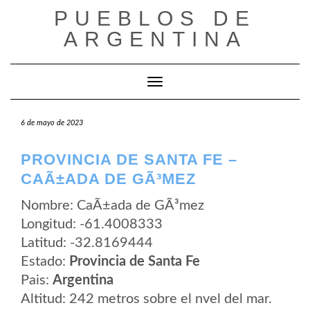
Saltar
PUEBLOS DE
al
contenido
ARGENTINA
Cambiar modo de navegación
6 de mayo de 2023
PROVINCIA DE SANTA FE –
CAÃ±ADA DE GÃ³MEZ
Nombre: CaÃ±ada de GÃ³mez
Longitud: -61.4008333
Latitud: -32.8169444
Estado:
Provincia de Santa Fe
Pais:
Argentina
Altitud: 242 metros sobre el nvel del mar.