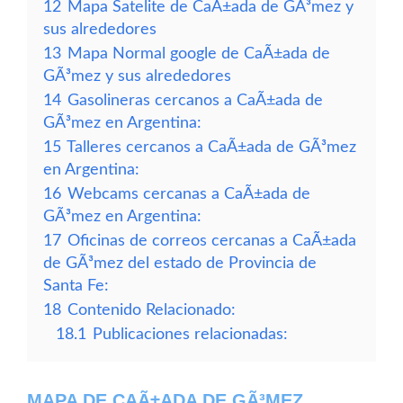
12
Mapa Satelite de CaÃ±ada de GÃ³mez y
sus alrededores
13
Mapa Normal google de CaÃ±ada de
GÃ³mez y sus alrededores
14
Gasolineras cercanos a CaÃ±ada de
GÃ³mez en Argentina:
15
Talleres cercanos a CaÃ±ada de GÃ³mez
en Argentina:
16
Webcams cercanas a CaÃ±ada de
GÃ³mez en Argentina:
17
Oficinas de correos cercanas a CaÃ±ada
de GÃ³mez del estado de Provincia de
Santa Fe:
18
Contenido Relacionado:
18.1
Publicaciones relacionadas:
MAPA DE CAÃ±ADA DE GÃ³MEZ