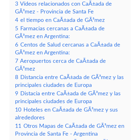
3
Vídeos relacionados con CaÃ±ada de
GÃ³mez - Provincia de Santa Fe
4
el tiempo en CaÃ±ada de GÃ³mez
5
Farmacias cercanas a CaÃ±ada de
GÃ³mez en Argentina:
6
Centos de Salud cercanas a CaÃ±ada de
GÃ³mez en Argentina:
7
Aeropuertos cerca de CaÃ±ada de
GÃ³mez
8
Distancia entre CaÃ±ada de GÃ³mez y las
principales ciudades de Europa
9
Distacia entre CaÃ±ada de GÃ³mez y las
principales ciudades de Europa
10
Hoteles en CaÃ±ada de GÃ³mez y sus
alrededores
11
Otros Mapas de CaÃ±ada de GÃ³mez en
Provincia de Santa Fe - Argentina