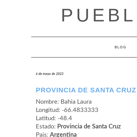
Saltar
PUEBL
al
contenido
BLOG
6 de mayo de 2023
PROVINCIA DE SANTA CRUZ
Nombre: Bahia Laura
Longitud: -66.4833333
Latitud: -48.4
Estado:
Provincia de Santa Cruz
Pais:
Argentina