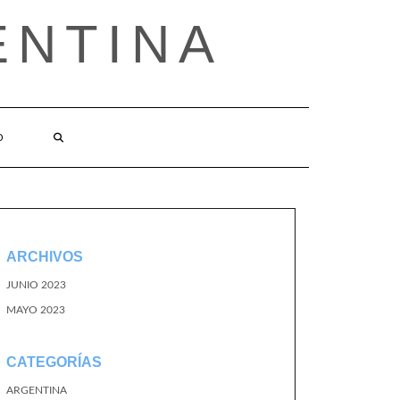
ENTINA
O
ARCHIVOS
JUNIO 2023
MAYO 2023
CATEGORÍAS
ARGENTINA