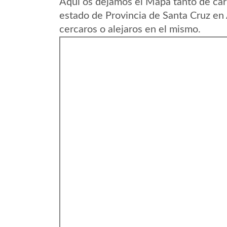
Aqui os dejamos el Mapa tanto de car
estado de Provincia de Santa Cruz en
cercaros o alejaros en el mismo.