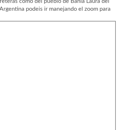
reteras como del pueblo de Bahia Laura del
 Argentina podeis ir manejando el zoom para