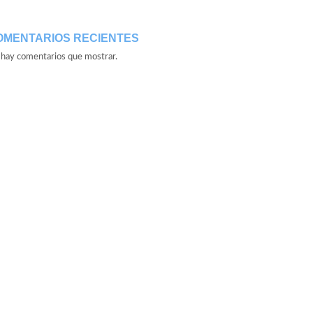
OMENTARIOS RECIENTES
hay comentarios que mostrar.