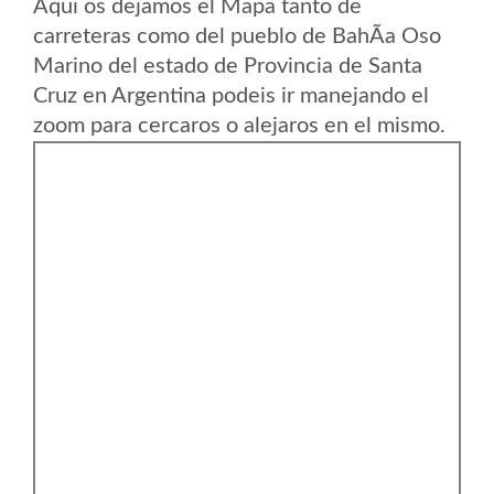
Aqui os dejamos el Mapa tanto de
carreteras como del pueblo de BahÃ­a Oso
Marino del estado de Provincia de Santa
Cruz en Argentina podeis ir manejando el
zoom para cercaros o alejaros en el mismo.