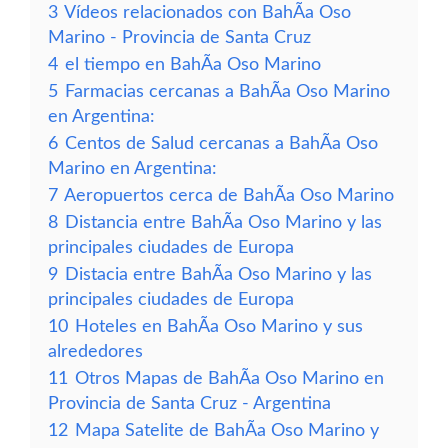
3
Vídeos relacionados con BahÃ­a Oso
Marino - Provincia de Santa Cruz
4
el tiempo en BahÃ­a Oso Marino
5
Farmacias cercanas a BahÃ­a Oso Marino
en Argentina:
6
Centos de Salud cercanas a BahÃ­a Oso
Marino en Argentina:
7
Aeropuertos cerca de BahÃ­a Oso Marino
8
Distancia entre BahÃ­a Oso Marino y las
principales ciudades de Europa
9
Distacia entre BahÃ­a Oso Marino y las
principales ciudades de Europa
10
Hoteles en BahÃ­a Oso Marino y sus
alrededores
11
Otros Mapas de BahÃ­a Oso Marino en
Provincia de Santa Cruz - Argentina
12
Mapa Satelite de BahÃ­a Oso Marino y