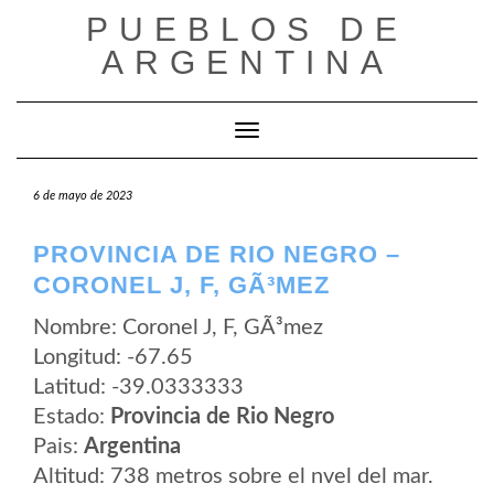
Saltar
PUEBLOS DE
al
contenido
ARGENTINA
Cambiar modo de navegación
6 de mayo de 2023
PROVINCIA DE RIO NEGRO –
CORONEL J, F, GÃ³MEZ
Nombre: Coronel J, F, GÃ³mez
Longitud: -67.65
Latitud: -39.0333333
Estado:
Provincia de Rio Negro
Pais:
Argentina
Altitud: 738 metros sobre el nvel del mar.