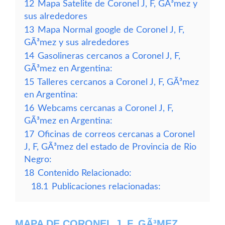
12
Mapa Satelite de Coronel J, F, GÃ³mez y
sus alrededores
13
Mapa Normal google de Coronel J, F,
GÃ³mez y sus alrededores
14
Gasolineras cercanos a Coronel J, F,
GÃ³mez en Argentina:
15
Talleres cercanos a Coronel J, F, GÃ³mez
en Argentina:
16
Webcams cercanas a Coronel J, F,
GÃ³mez en Argentina:
17
Oficinas de correos cercanas a Coronel
J, F, GÃ³mez del estado de Provincia de Rio
Negro:
18
Contenido Relacionado:
18.1
Publicaciones relacionadas:
MAPA DE CORONEL J, F, GÃ³MEZ