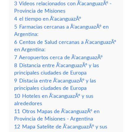
3
Vídeos relacionados con Ã‘acanguazÃº -
Provincia de Misiones
4
el tiempo en Ã‘acanguazÃº
5
Farmacias cercanas a Ã‘acanguazÃº en
Argentina:
6
Centos de Salud cercanas a Ã‘acanguazÃº
en Argentina:
7
Aeropuertos cerca de Ã‘acanguazÃº
8
Distancia entre Ã‘acanguazÃº y las
principales ciudades de Europa
9
Distacia entre Ã‘acanguazÃº y las
principales ciudades de Europa
10
Hoteles en Ã‘acanguazÃº y sus
alrededores
11
Otros Mapas de Ã‘acanguazÃº en
Provincia de Misiones - Argentina
12
Mapa Satelite de Ã‘acanguazÃº y sus