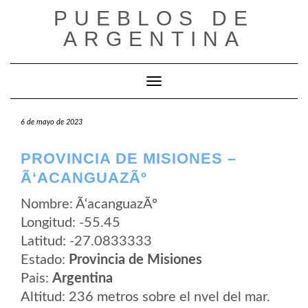
Saltar
PUEBLOS DE
al
contenido
ARGENTINA
Cambiar modo de navegación
6 de mayo de 2023
PROVINCIA DE MISIONES –
Ã‘ACANGUAZÃº
Nombre: Ã‘acanguazÃº
Longitud: -55.45
Latitud: -27.0833333
Estado:
Provincia de Misiones
Pais:
Argentina
Altitud: 236 metros sobre el nvel del mar.