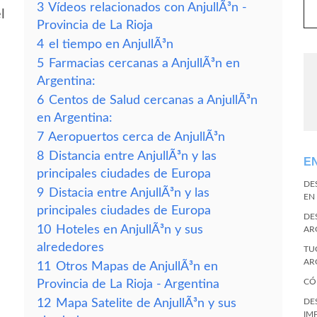
3
Vídeos relacionados con AnjullÃ³n -
l
Provincia de La Rioja
4
el tiempo en AnjullÃ³n
5
Farmacias cercanas a AnjullÃ³n en
Argentina:
6
Centos de Salud cercanas a AnjullÃ³n
en Argentina:
7
Aeropuertos cerca de AnjullÃ³n
8
Distancia entre AnjullÃ³n y las
E
principales ciudades de Europa
DE
9
Distacia entre AnjullÃ³n y las
EN
principales ciudades de Europa
DE
10
Hoteles en AnjullÃ³n y sus
AR
alrededores
TU
AR
11
Otros Mapas de AnjullÃ³n en
CÓ
Provincia de La Rioja - Argentina
12
Mapa Satelite de AnjullÃ³n y sus
DE
IM