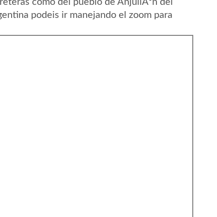
reteras como del pueblo de AnjullÃ³n del
gentina podeis ir manejando el zoom para