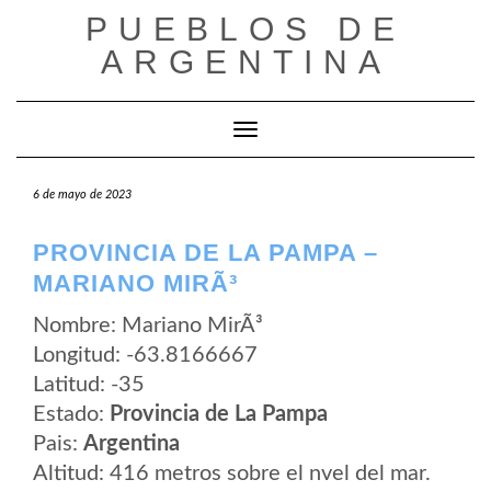
Saltar
PUEBLOS DE
al
contenido
ARGENTINA
Cambiar modo de navegación
6 de mayo de 2023
PROVINCIA DE LA PAMPA –
MARIANO MIRÃ³
Nombre: Mariano MirÃ³
Longitud: -63.8166667
Latitud: -35
Estado:
Provincia de La Pampa
Pais:
Argentina
Altitud: 416 metros sobre el nvel del mar.