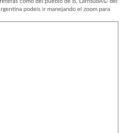
rreteras como del pueblo de B, LarroudÃ© del
rgentina podeis ir manejando el zoom para