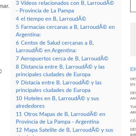
3
Vídeos relacionados con B, LarroudÃ©
mar.
- Provincia de La Pampa
4
el tiempo en B, LarroudÃ©
5
Farmacias cercanas a B, LarroudÃ© en
Argentina:
6
Centos de Salud cercanas a B,
LarroudÃ© en Argentina:
7
Aeropuertos cerca de B, LarroudÃ©
8
Distancia entre B, LarroudÃ© y las
E
©
principales ciudades de Europa
DE
9
Distacia entre B, LarroudÃ© y las
EN
principales ciudades de Europa
DE
10
Hoteles en B, LarroudÃ© y sus
AR
alrededores
TU
AR
11
Otros Mapas de B, LarroudÃ© en
CÓ
Provincia de La Pampa - Argentina
12
Mapa Satelite de B, LarroudÃ© y sus
DE
IM