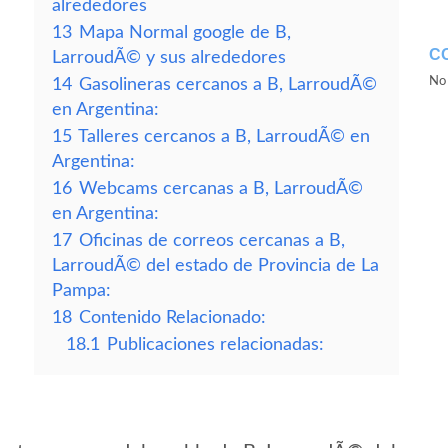
alrededores
13
Mapa Normal google de B,
C
LarroudÃ© y sus alrededores
No 
14
Gasolineras cercanos a B, LarroudÃ©
en Argentina:
15
Talleres cercanos a B, LarroudÃ© en
Argentina:
16
Webcams cercanas a B, LarroudÃ©
en Argentina:
17
Oficinas de correos cercanas a B,
LarroudÃ© del estado de Provincia de La
Pampa:
18
Contenido Relacionado:
18.1
Publicaciones relacionadas: