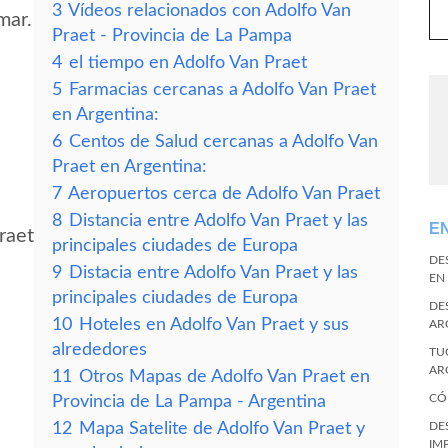
3
Vídeos relacionados con Adolfo Van
mar.
Praet - Provincia de La Pampa
4
el tiempo en Adolfo Van Praet
5
Farmacias cercanas a Adolfo Van Praet
en Argentina:
6
Centos de Salud cercanas a Adolfo Van
Praet en Argentina:
7
Aeropuertos cerca de Adolfo Van Praet
8
Distancia entre Adolfo Van Praet y las
E
raet
principales ciudades de Europa
DE
9
Distacia entre Adolfo Van Praet y las
EN
principales ciudades de Europa
DE
10
Hoteles en Adolfo Van Praet y sus
AR
alrededores
TU
AR
11
Otros Mapas de Adolfo Van Praet en
CÓ
Provincia de La Pampa - Argentina
12
Mapa Satelite de Adolfo Van Praet y
DE
IM