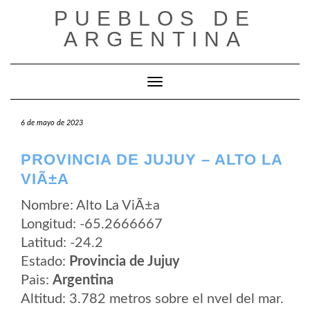
Saltar
PUEBLOS DE
al
contenido
ARGENTINA
Cambiar modo de navegación
6 de mayo de 2023
PROVINCIA DE JUJUY – ALTO LA
VIÃ±A
Nombre: Alto La ViÃ±a
Longitud: -65.2666667
Latitud: -24.2
Estado:
Provincia de Jujuy
Pais:
Argentina
Altitud: 3.782 metros sobre el nvel del mar.