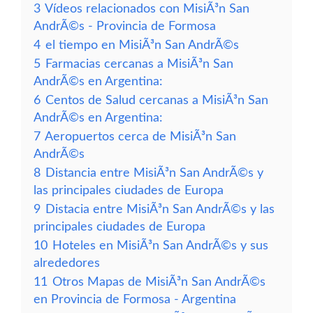
3
Vídeos relacionados con MisiÃ³n San
AndrÃ©s - Provincia de Formosa
4
el tiempo en MisiÃ³n San AndrÃ©s
5
Farmacias cercanas a MisiÃ³n San
AndrÃ©s en Argentina:
6
Centos de Salud cercanas a MisiÃ³n San
AndrÃ©s en Argentina:
7
Aeropuertos cerca de MisiÃ³n San
AndrÃ©s
8
Distancia entre MisiÃ³n San AndrÃ©s y
las principales ciudades de Europa
9
Distacia entre MisiÃ³n San AndrÃ©s y las
principales ciudades de Europa
10
Hoteles en MisiÃ³n San AndrÃ©s y sus
alrededores
11
Otros Mapas de MisiÃ³n San AndrÃ©s
en Provincia de Formosa - Argentina