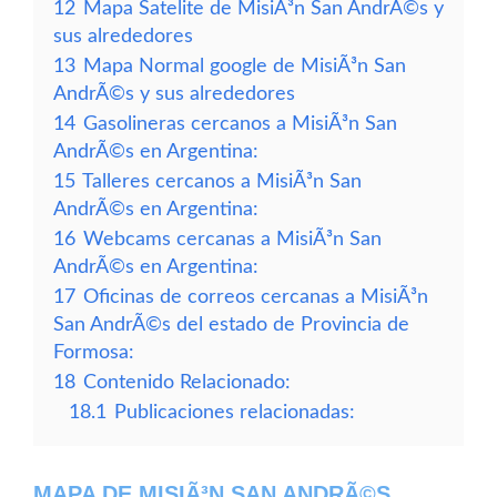
12
Mapa Satelite de MisiÃ³n San AndrÃ©s y
sus alrededores
13
Mapa Normal google de MisiÃ³n San
AndrÃ©s y sus alrededores
14
Gasolineras cercanos a MisiÃ³n San
AndrÃ©s en Argentina:
15
Talleres cercanos a MisiÃ³n San
AndrÃ©s en Argentina:
16
Webcams cercanas a MisiÃ³n San
AndrÃ©s en Argentina:
17
Oficinas de correos cercanas a MisiÃ³n
San AndrÃ©s del estado de Provincia de
Formosa:
18
Contenido Relacionado:
18.1
Publicaciones relacionadas:
MAPA DE MISIÃ³N SAN ANDRÃ©S