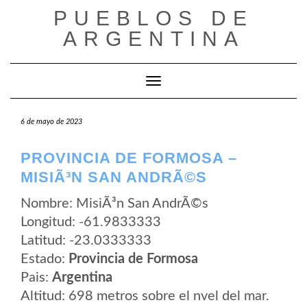
Saltar
PUEBLOS DE
al
contenido
ARGENTINA
Cambiar modo de navegación
6 de mayo de 2023
PROVINCIA DE FORMOSA –
MISIÃ³N SAN ANDRÃ©S
Nombre: MisiÃ³n San AndrÃ©s
Longitud: -61.9833333
Latitud: -23.0333333
Estado:
Provincia de Formosa
Pais:
Argentina
Altitud: 698 metros sobre el nvel del mar.