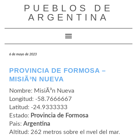
Saltar
PUEBLOS DE
al
contenido
ARGENTINA
Cambiar modo de navegación
6 de mayo de 2023
PROVINCIA DE FORMOSA –
MISIÃ³N NUEVA
Nombre: MisiÃ³n Nueva
Longitud: -58.7666667
Latitud: -24.9333333
Estado:
Provincia de Formosa
Pais:
Argentina
Altitud: 262 metros sobre el nvel del mar.