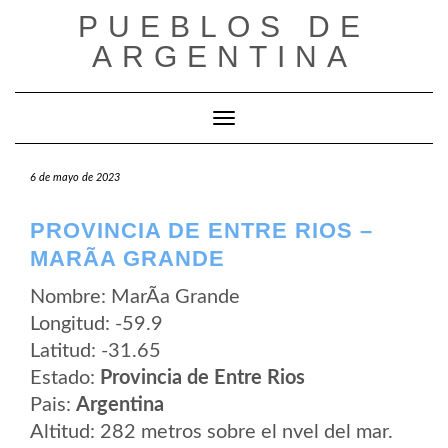
Saltar
PUEBLOS DE
al
contenido
ARGENTINA
Cambiar modo de navegación
6 de mayo de 2023
PROVINCIA DE ENTRE RIOS –
MARÃ­A GRANDE
Nombre: MarÃ­a Grande
Longitud: -59.9
Latitud: -31.65
Estado:
Provincia de Entre Rios
Pais:
Argentina
Altitud: 282 metros sobre el nvel del mar.