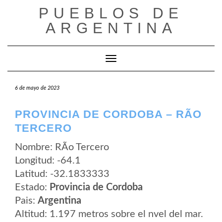
Saltar
PUEBLOS DE
al
contenido
ARGENTINA
Cambiar modo de navegación
6 de mayo de 2023
PROVINCIA DE CORDOBA – RÃ­O
TERCERO
Nombre: RÃ­o Tercero
Longitud: -64.1
Latitud: -32.1833333
Estado:
Provincia de Cordoba
Pais:
Argentina
Altitud: 1.197 metros sobre el nvel del mar.