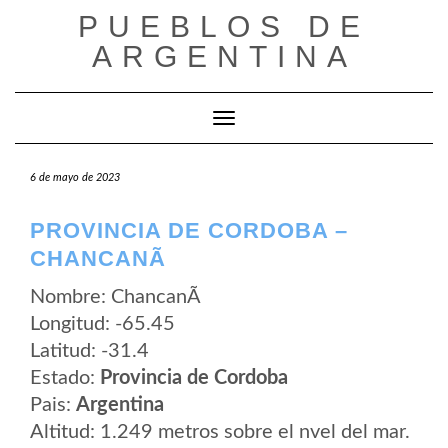
Saltar
PUEBLOS DE
al
contenido
ARGENTINA
Cambiar modo de navegación
6 de mayo de 2023
PROVINCIA DE CORDOBA –
CHANCANÃ­
Nombre: ChancanÃ­
Longitud: -65.45
Latitud: -31.4
Estado:
Provincia de Cordoba
Pais:
Argentina
Altitud: 1.249 metros sobre el nvel del mar.