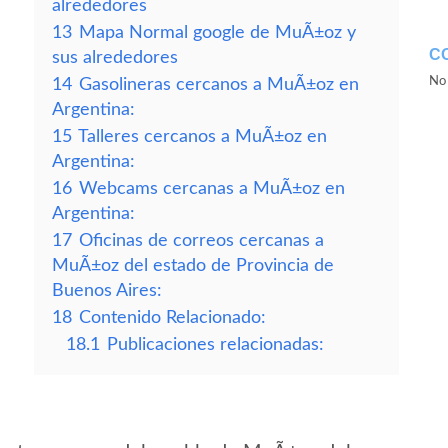
alrededores
13
Mapa Normal google de MuÃ±oz y
C
sus alrededores
No 
14
Gasolineras cercanos a MuÃ±oz en
Argentina:
15
Talleres cercanos a MuÃ±oz en
Argentina:
16
Webcams cercanas a MuÃ±oz en
Argentina:
17
Oficinas de correos cercanas a
MuÃ±oz del estado de Provincia de
Buenos Aires:
18
Contenido Relacionado:
18.1
Publicaciones relacionadas: