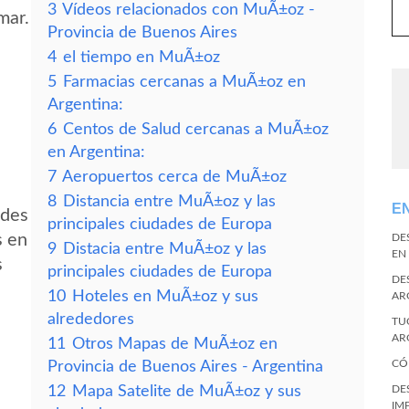
3
Vídeos relacionados con MuÃ±oz -
mar.
Provincia de Buenos Aires
4
el tiempo en MuÃ±oz
5
Farmacias cercanas a MuÃ±oz en
Argentina:
6
Centos de Salud cercanas a MuÃ±oz
en Argentina:
7
Aeropuertos cerca de MuÃ±oz
8
Distancia entre MuÃ±oz y las
E
edes
principales ciudades de Europa
s en
DE
9
Distacia entre MuÃ±oz y las
EN
s
principales ciudades de Europa
DE
10
Hoteles en MuÃ±oz y sus
AR
alrededores
TU
AR
11
Otros Mapas de MuÃ±oz en
CÓ
Provincia de Buenos Aires - Argentina
12
Mapa Satelite de MuÃ±oz y sus
DE
IM