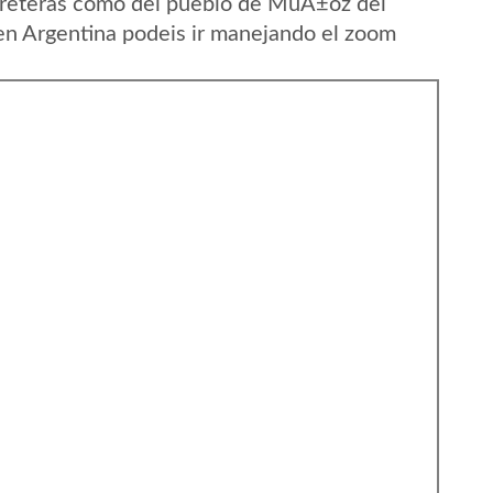
rreteras como del pueblo de MuÃ±oz del
en Argentina podeis ir manejando el zoom