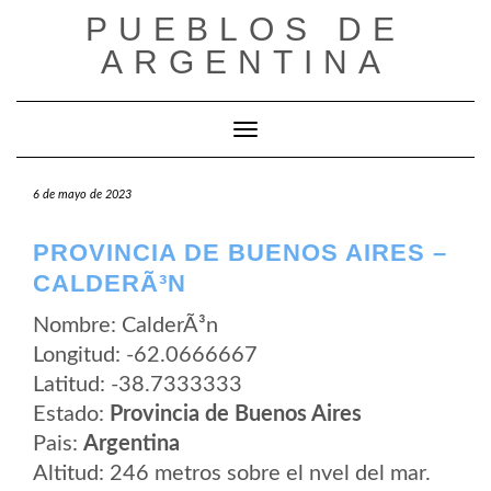
Saltar
PUEBLOS DE
al
contenido
ARGENTINA
Cambiar modo de navegación
6 de mayo de 2023
PROVINCIA DE BUENOS AIRES –
CALDERÃ³N
Nombre: CalderÃ³n
Longitud: -62.0666667
Latitud: -38.7333333
Estado:
Provincia de Buenos Aires
Pais:
Argentina
Altitud: 246 metros sobre el nvel del mar.