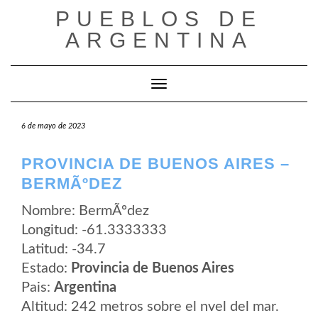
Saltar
PUEBLOS DE
al
contenido
ARGENTINA
Cambiar modo de navegación
6 de mayo de 2023
PROVINCIA DE BUENOS AIRES –
BERMÃºDEZ
Nombre: BermÃºdez
Longitud: -61.3333333
Latitud: -34.7
Estado:
Provincia de Buenos Aires
Pais:
Argentina
Altitud: 242 metros sobre el nvel del mar.