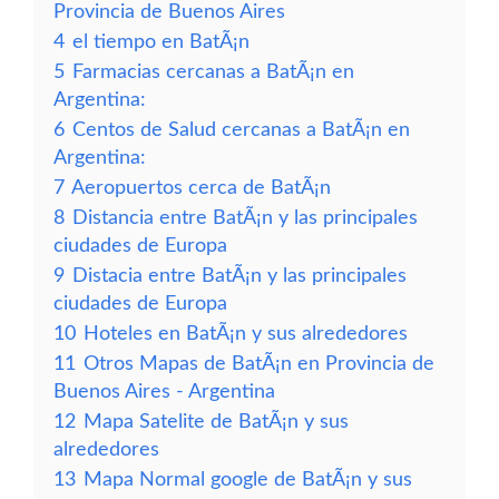
Provincia de Buenos Aires
4
el tiempo en BatÃ¡n
5
Farmacias cercanas a BatÃ¡n en
Argentina:
6
Centos de Salud cercanas a BatÃ¡n en
Argentina:
7
Aeropuertos cerca de BatÃ¡n
8
Distancia entre BatÃ¡n y las principales
ciudades de Europa
9
Distacia entre BatÃ¡n y las principales
ciudades de Europa
10
Hoteles en BatÃ¡n y sus alrededores
11
Otros Mapas de BatÃ¡n en Provincia de
Buenos Aires - Argentina
12
Mapa Satelite de BatÃ¡n y sus
alrededores
13
Mapa Normal google de BatÃ¡n y sus