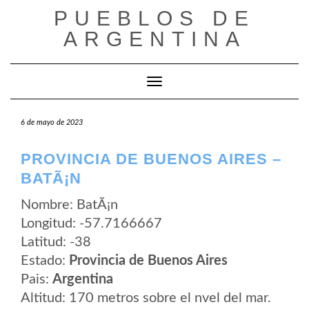
Saltar
PUEBLOS DE
al
contenido
ARGENTINA
Cambiar modo de navegación
6 de mayo de 2023
PROVINCIA DE BUENOS AIRES –
BATÃ¡N
Nombre: BatÃ¡n
Longitud: -57.7166667
Latitud: -38
Estado:
Provincia de Buenos Aires
Pais:
Argentina
Altitud: 170 metros sobre el nvel del mar.