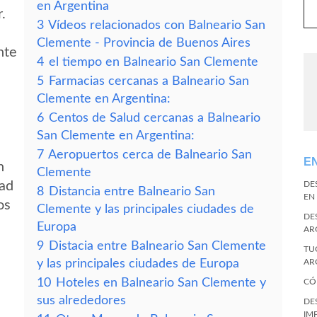
en Argentina
.
3
Vídeos relacionados con Balneario San
Clemente - Provincia de Buenos Aires
nte
4
el tiempo en Balneario San Clemente
5
Farmacias cercanas a Balneario San
Clemente en Argentina:
6
Centos de Salud cercanas a Balneario
San Clemente en Argentina:
7
Aeropuertos cerca de Balneario San
E
n
Clemente
dad
DE
8
Distancia entre Balneario San
EN
os
Clemente y las principales ciudades de
DE
Europa
AR
9
Distacia entre Balneario San Clemente
TU
y las principales ciudades de Europa
AR
10
Hoteles en Balneario San Clemente y
CÓ
sus alrededores
DE
IM