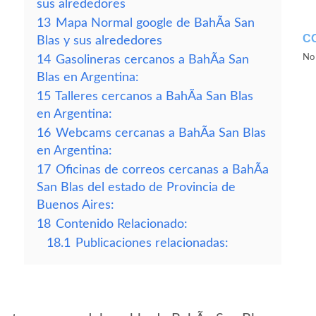
sus alrededores
13
Mapa Normal google de BahÃ­a San
C
Blas y sus alrededores
No 
14
Gasolineras cercanos a BahÃ­a San
Blas en Argentina:
15
Talleres cercanos a BahÃ­a San Blas
en Argentina:
16
Webcams cercanas a BahÃ­a San Blas
en Argentina:
17
Oficinas de correos cercanas a BahÃ­a
San Blas del estado de Provincia de
Buenos Aires:
18
Contenido Relacionado:
18.1
Publicaciones relacionadas: