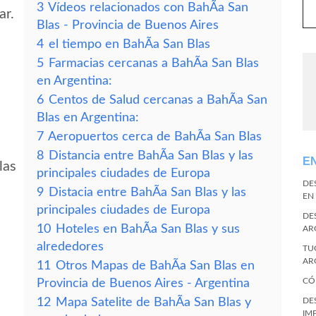
3
Vídeos relacionados con BahÃ­a San
ar.
Blas - Provincia de Buenos Aires
4
el tiempo en BahÃ­a San Blas
5
Farmacias cercanas a BahÃ­a San Blas
en Argentina:
6
Centos de Salud cercanas a BahÃ­a San
Blas en Argentina:
7
Aeropuertos cerca de BahÃ­a San Blas
8
Distancia entre BahÃ­a San Blas y las
E
las
principales ciudades de Europa
DE
9
Distacia entre BahÃ­a San Blas y las
EN
principales ciudades de Europa
DE
10
Hoteles en BahÃ­a San Blas y sus
AR
alrededores
TU
AR
11
Otros Mapas de BahÃ­a San Blas en
CÓ
Provincia de Buenos Aires - Argentina
12
Mapa Satelite de BahÃ­a San Blas y
DE
IM