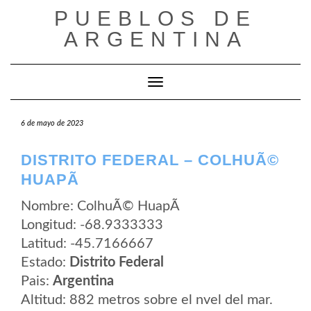
Saltar
PUEBLOS DE
al
contenido
ARGENTINA
Cambiar modo de navegación
6 de mayo de 2023
DISTRITO FEDERAL – COLHUÃ©
HUAPÃ­
Nombre: ColhuÃ© HuapÃ­
Longitud: -68.9333333
Latitud: -45.7166667
Estado:
Distrito Federal
Pais:
Argentina
Altitud: 882 metros sobre el nvel del mar.