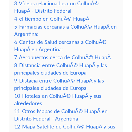
3
Vídeos relacionados con ColhuÃ©
HuapÃ­ - Distrito Federal
4
el tiempo en ColhuÃ© HuapÃ­
5
Farmacias cercanas a ColhuÃ© HuapÃ­ en
Argentina:
6
Centos de Salud cercanas a ColhuÃ©
HuapÃ­ en Argentina:
7
Aeropuertos cerca de ColhuÃ© HuapÃ­
8
Distancia entre ColhuÃ© HuapÃ­ y las
principales ciudades de Europa
9
Distacia entre ColhuÃ© HuapÃ­ y las
principales ciudades de Europa
10
Hoteles en ColhuÃ© HuapÃ­ y sus
alrededores
11
Otros Mapas de ColhuÃ© HuapÃ­ en
Distrito Federal - Argentina
12
Mapa Satelite de ColhuÃ© HuapÃ­ y sus