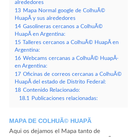
alrededores
13
Mapa Normal google de ColhuÃ©
HuapÃ­ y sus alrededores
14
Gasolineras cercanos a ColhuÃ©
HuapÃ­ en Argentina:
15
Talleres cercanos a ColhuÃ© HuapÃ­ en
Argentina:
16
Webcams cercanas a ColhuÃ© HuapÃ­
en Argentina:
17
Oficinas de correos cercanas a ColhuÃ©
HuapÃ­ del estado de Distrito Federal:
18
Contenido Relacionado:
18.1
Publicaciones relacionadas:
MAPA DE COLHUÃ© HUAPÃ­
Aqui os dejamos el Mapa tanto de